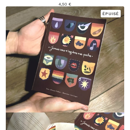
4,50
€
ÉPUISÉ